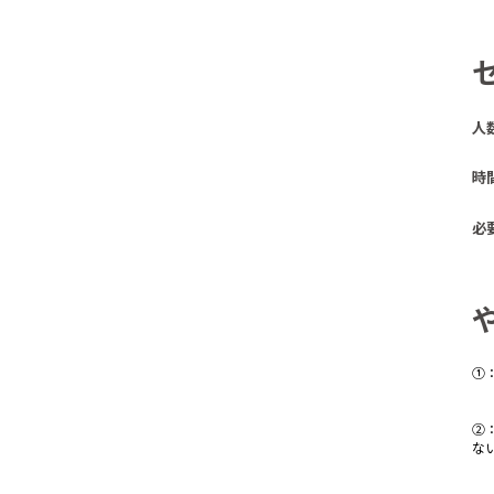
人
時
必
①
②
な