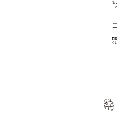
③
「
自
う